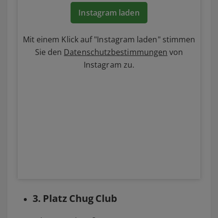
Instagram laden
Sieh dir diesen Beitrag auf Instagram an
Mit einem Klick auf "Instagram laden" stimmen
Sie den
Datenschutzbestimmungen
von
Instagram zu.
Ein Beitrag geteilt von clockers (@clockers_hamburg)
3. Platz Chug Club