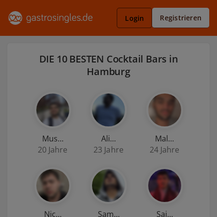
Registrieren
Login
DIE 10 BESTEN Cocktail Bars in
Hamburg
Mus…
Ali…
Mal…
20 Jahre
23 Jahre
24 Jahre
Nic…
Sam…
Sai…