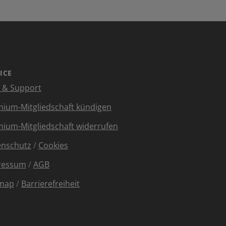
ICE
e & Support
ium-Mitgliedschaft kündigen
ium-Mitgliedschaft widerrufen
enschutz
/
Cookies
ressum
/
AGB
emap
/
Barrierefreiheit