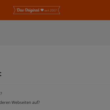
t
n?
nderen Webseiten auf?