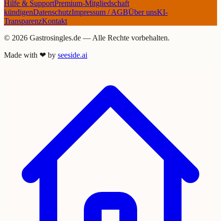
Hilfe & Support
Premium-Mitgliedschaft
kündigen
Datenschutz
Impressum / AGB
Über uns
KI-
Transparenz
Kontakt
©
2026
Gastrosingles.de — Alle Rechte vorbehalten.
Made with
❤
by
seeside.ai